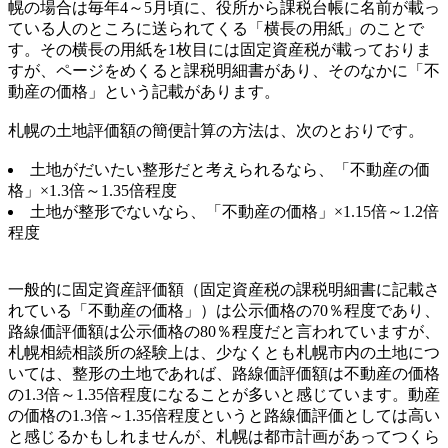
幌の場合は毎年4～5月頃に、役所から課税台帳に名前が載っ
ている人のところに送られてくる「横長の用紙」のことで
す。その横長の用紙を1枚目には固定資産税が載っておりま
すが、ページをめくると課税明細書があり、そのなかに「不
動産の価格」という記載があります。
札幌の土地評価額の簡便計算の方法は、次のとおりです。
土地がだいたい整形だと考えられるなら、「不動産の価
格」×1.3倍～1.35倍程度
土地が整形でないなら、「不動産の価格」×1.15倍～1.2倍
程度
一般的に固定資産評価額（固定資産税の課税明細書に記載さ
れている「不動産の価格」）は公示価格の70％程度であり、
路線価評価額は公示価格の80％程度だと言われていますが、
札幌相続相談所の経験上は、少なくとも札幌市内の土地につ
いては、整形の土地であれば、路線価評価額は不動産の価格
の1.3倍～1.35倍程度になることが多いと感じています。動産
の価格の1.3倍～1.35倍程度というと路線価評価としては高い
と感じるかもしれませんが、札幌は都市計画があってつくら