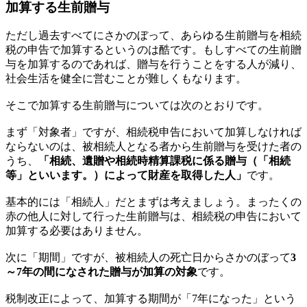
加算する生前贈与
ただし過去すべてにさかのぼって、あらゆる生前贈与を相続
税の申告で加算するというのは酷です。もしすべての生前贈
与を加算するのであれば、贈与を行うことをする人が減り、
社会生活を健全に営むことが難しくもなります。
そこで加算する生前贈与については次のとおりです。
まず「対象者」ですが、相続税申告において加算しなければ
ならないのは、被相続人となる者から生前贈与を受けた者の
うち、
「相続、遺贈や相続時精算課税に係る贈与（「相続
等」といいます。）によって財産を取得した人」
です。
基本的には「相続人」だとまずは考えましょう。まったくの
赤の他人に対して行った生前贈与は、相続税の申告において
加算する必要はありません。
次に「期間」ですが、被相続人の死亡日からさかのぼって
3
～7年の間になされた贈与が加算の対象
です。
税制改正によって、加算する期間が「7年になった」という