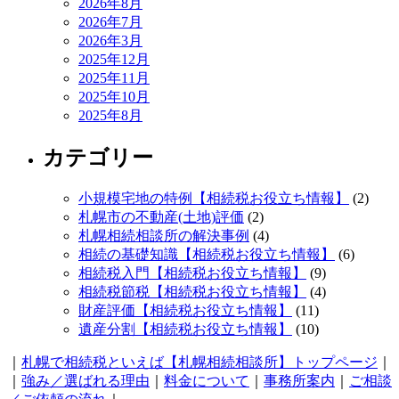
2026年8月
2026年7月
2026年3月
2025年12月
2025年11月
2025年10月
2025年8月
カテゴリー
小規模宅地の特例【相続税お役立ち情報】
(2)
札幌市の不動産(土地)評価
(2)
札幌相続相談所の解決事例
(4)
相続の基礎知識【相続税お役立ち情報】
(6)
相続税入門【相続税お役立ち情報】
(9)
相続税節税【相続税お役立ち情報】
(4)
財産評価【相続税お役立ち情報】
(11)
遺産分割【相続税お役立ち情報】
(10)
｜
札幌で相続税といえば【札幌相続相談所】トップページ
｜
｜
強み／選ばれる理由
｜
料金について
｜
事務所案内
｜
ご相談