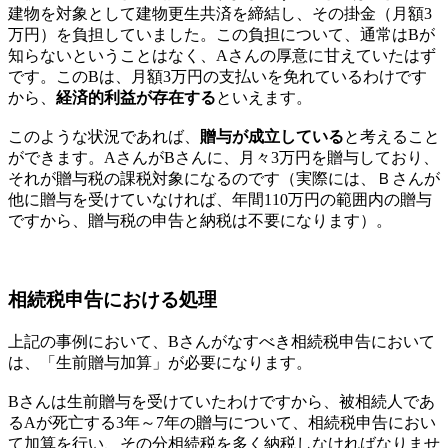
建物を対象として建物更生共済を締結し、その掛金（月額3
万円）を負担していました。この負担について、通常はBが
知らないということはなく、Aさんの厚意に甘えていたはず
です。このBは、月額3万円の支払いを免れているわけです
から、
経済的利益が存在する
といえます。
このような状況であれば、
贈与が成立している
と考えること
ができます。AさんがBさんに、月々3万円を贈与しており、
それが贈与税の課税対象になるのです（実際には、Ｂさんが
他に贈与を受けていなければ、年間110万円の範囲内の贈与
ですから、贈与税の申告と納税は不要になります）。
相続税申告における処理
上記の事例において、Bさんがなすべき相続税申告において
は、「生前贈与加算」が必要になります。
Bさんは生前贈与を受けていたわけですから、被相続人であ
るAが死亡する3年～7年の贈与について、相続税申告におい
て加算を行い、その分相続税を多く納税しなければなりませ