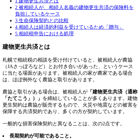
1
建物更生共済とは
2
被相続人が、相続人名義の建物更生共済の保険料を
負担しているケース
3
生命保険契約との比較
4
相続人は経済的利益を受けているため「贈与」
5
相続税申告における処理
建物更生共済とは
札幌で相続税の相談を受け付けていると、被相続人が農協
（JAさっぽろなど）とお付き合いがあった、というケース
に当たる場面があります。被相続人の家が農家である場合
は、ほぼ例外なく農協と取引があります。
農協と取引がある場合は、被相続人が
「建物更生共済（通称
「たてこう」）」
を締結していることが多くあります。建物
更生契約は農協が販売するもので、火災や地震などの被害を
保障する共済契約であり、多くの方が契約しています。
一般的な損害保険契約と異なることは、次の2点です。
長期契約が可能であること。