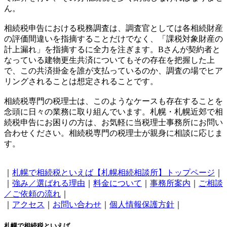
ん。
相続税申告における税務調査は、調査官としては各相続財産
の評価間違いを指摘することだけでなく、「課税対象財産の
計上漏れ」を指摘するに全力を注ぎます。Bさんが契約者と
なっている建物更生共済についてもその存在を把握した上
で、この共済掛金を誰が支払っているのか、調査の場でヒア
リングされることは想定されることです。
相続税専門の税理士は、このようなケースも存在することを
念頭に日々の業務に取り組んでいます。札幌・札幌近郊で相
続税申告にお困りの方は、お気軽に当税理士事務所にお問い
合わせください。相続税専門の税理士が親身に相談に応じま
す。
｜
札幌で相続税といえば【札幌相続相談所】トップページ
｜
｜
強み／選ばれる理由
｜
料金について
｜
事務所案内
｜
ご相談
／ご依頼の流れ
｜
｜
アクセス
｜
お問い合わせ
｜
個人情報保護方針
｜
札幌で相続税といえば