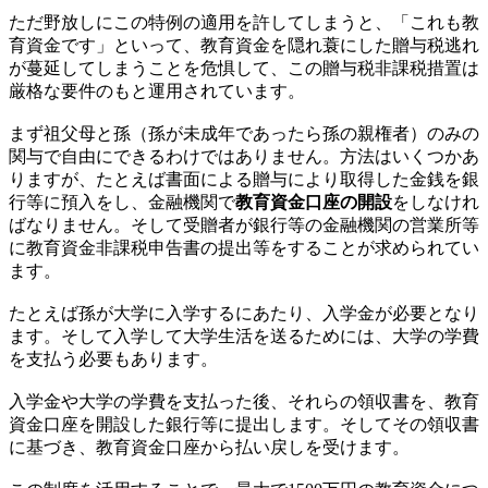
ただ野放しにこの特例の適用を許してしまうと、「これも教
育資金です」といって、教育資金を隠れ蓑にした贈与税逃れ
が蔓延してしまうことを危惧して、この贈与税非課税措置は
厳格な要件のもと運用されています。
まず祖父母と孫（孫が未成年であったら孫の親権者）のみの
関与で自由にできるわけではありません。方法はいくつかあ
りますが、たとえば書面による贈与により取得した金銭を銀
行等に預入をし、金融機関で
教育資金口座の開設
をしなけれ
ばなりません。そして受贈者が銀行等の金融機関の営業所等
に教育資金非課税申告書の提出等をすることが求められてい
ます。
たとえば孫が大学に入学するにあたり、入学金が必要となり
ます。そして入学して大学生活を送るためには、大学の学費
を支払う必要もあります。
入学金や大学の学費を支払った後、それらの領収書を、教育
資金口座を開設した銀行等に提出します。そしてその領収書
に基づき、教育資金口座から払い戻しを受けます。