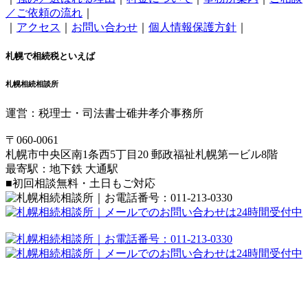
／ご依頼の流れ
｜
｜
アクセス
｜
お問い合わせ
｜
個人情報保護方針
｜
札幌で相続税といえば
札幌相続相談所
運営：税理士・司法書士碓井孝介事務所
〒060-0061
札幌市中央区南1条西5丁目20 郵政福祉札幌第一ビル8階
最寄駅：地下鉄 大通駅
■初回相談無料・土日もご対応