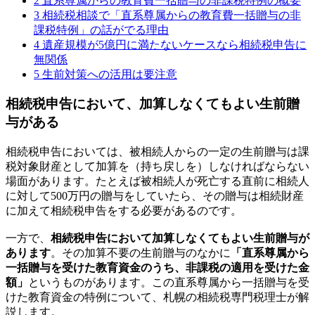
2
直系尊属からの教育費一括贈与の非課税特例の概要
3
相続税相談で「直系尊属からの教育費一括贈与の非
課税特例」の話がでる理由
4
遺産規模が5億円に満たないケースなら相続税申告に
無関係
5
生前対策への活用は要注意
相続税申告において、加算しなくてもよい生前贈
与がある
相続税申告においては、被相続人からの一定の生前贈与は課
税対象財産として加算を（持ち戻しを）しなければならない
場面があります。たとえば被相続人が死亡する直前に相続人
に対して500万円の贈与をしていたら、その贈与は相続財産
に加えて相続税申告をする必要があるのです。
一方で、
相続税申告において加算しなくてもよい生前贈与が
あります
。その加算不要の生前贈与のなかに
「直系尊属から
一括贈与を受けた教育資金のうち、非課税の適用を受けた金
額」
というものがあります。この直系尊属から一括贈与を受
けた教育資金の特例について、札幌の相続税専門税理士が解
説します。