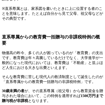
※直系尊属とは、家系図を書いたときに上に位置する者のこ
とを意味します。たとえば自分から見て父母、祖父母などが
その典型です。
直系尊属からの教育費一括贈与の非課税特例の概
要
物価高の昨今、多くの人が困っているのが「教育費」の支出
です。教育費は年々高騰しているだけでなく、大学進学が一
般的になった現代においては、教育費は「不動産」と並ぶほ
ど人生における大きな出費といえます。
そんな教育費に苦しむ現代人の救済制度として誕生したのが
「直系尊属からの教育費一括贈与の非課税特例」です。
30歳未満の者
が、その直系尊属（祖父母）から教育資金を贈
与された場合において、この特例を適用すれば
1500万円まで
贈与税が非課税
となります。