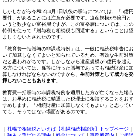
しかしながら令和5年4月1日以後の贈与については、「5億円
要件」があることには注意が必要です。遺産規模が5億円と
いうと数少ない富裕層ですが、この富裕層については、この
特例を使って「贈与税も相続税も回避する」ということは望
ましくないとされたのです。
「教育費一括贈与の非課税特例」は、一般に相続税申告にお
いて加算しなくてよいと知られているため、有効な生前対策
だと思われがちです。しかしながら遺産規模が5億円を超え
る方については、孫等に行った贈与であっても相続財産に加
算しなければならないのですから、
生前対策として威力を発
揮しないこともあります
。
教育費一括贈与の非課税特例を適用した方が亡くなった場合
は、お早めに相続税に精通した税理士に相談することをおす
すめします。「相続財産に加算しなくてもよい」と思ってい
ても、そうではない場面があるのです。
｜
札幌で相続税といえば【札幌相続相談所】トップページ
｜
｜
強み／選ばれる理由
｜
料金について
｜
事務所案内
｜
ご相談